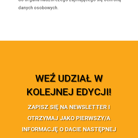
danych osobowych.
WEŹ UDZIAŁ W
KOLEJNEJ EDYCJI!
ZAPISZ SIĘ NA NEWSLETTER I
OTRZYMAJ JAKO PIERWSZY/A
INFORMACJĘ O DACIE NASTĘPNEJ