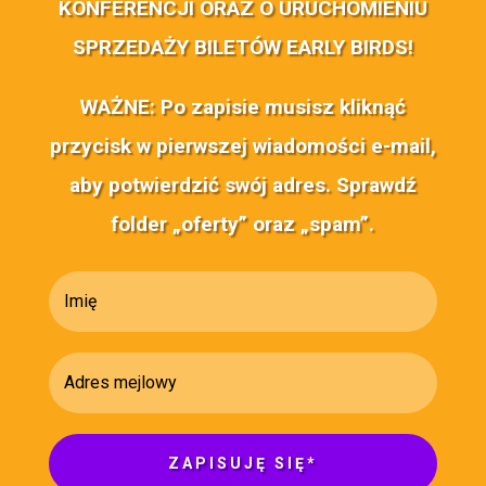
KONFERENCJI ORAZ O URUCHOMIENIU
SPRZEDAŻY BILETÓW EARLY BIRDS!
WAŻNE: Po zapisie musisz kliknąć
przycisk w pierwszej wiadomości e-mail,
aby potwierdzić swój adres. Sprawdź
folder „oferty” oraz „spam”.
ZAPISUJĘ SIĘ*